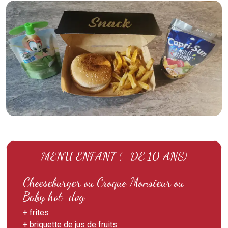
MENU ENFANT (- DE 10 ANS)
Cheeseburger ou Croque Monsieur ou
Baby hot-dog
+ frites
+ briquette de jus de fruits