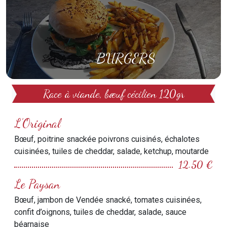
BURGERS
Race à viande, bœuf cécilien 120gr
L’Original
Bœuf, poitrine snackée poivrons cuisinés, échalotes
cuisinées, tuiles de cheddar, salade, ketchup, moutarde
12.50 €
Le Paysan
Bœuf, jambon de Vendée snacké, tomates cuisinées,
confit d’oignons, tuiles de cheddar, salade, sauce
béarnaise