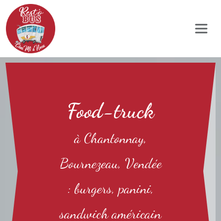
Panneau de gestion des cookies
Food-truck
à Chantonnay,
Bournezeau, Vendée
: burgers, panini,
sandwich américain