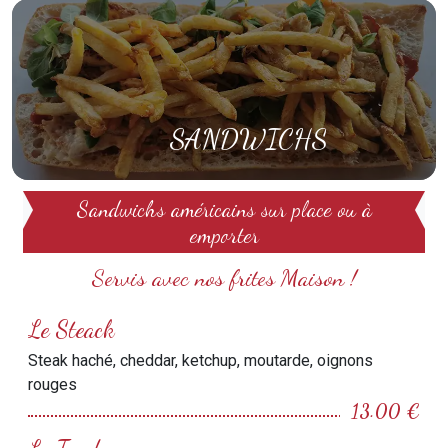
SANDWICHS
Sandwichs américains sur place ou à
emporter
Servis avec nos frites Maison !
Le Steack
Steak haché, cheddar, ketchup, moutarde, oignons
rouges
13.00 €